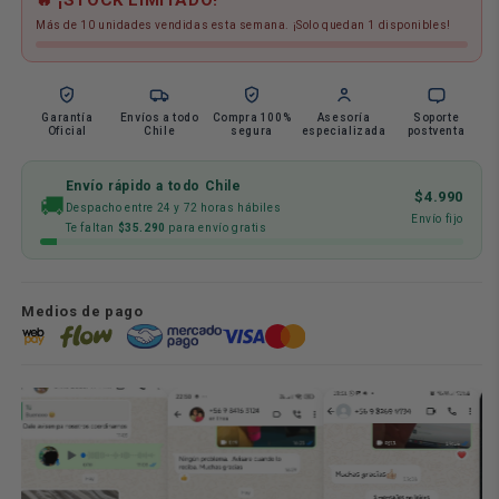
#3
#3
Más de 10 unidades vendidas esta semana. ¡Solo quedan 1 disponibles!
Ogdmve
Ogdmve
Garantía
Envíos a todo
Compra 100%
Asesoría
Soporte
Oficial
Chile
segura
especializada
postventa
Envío rápido a todo Chile
$4.990
🚚
Despacho entre 24 y 72 horas hábiles
Envío fijo
Te faltan
$35.290
para envío gratis
Medios de pago