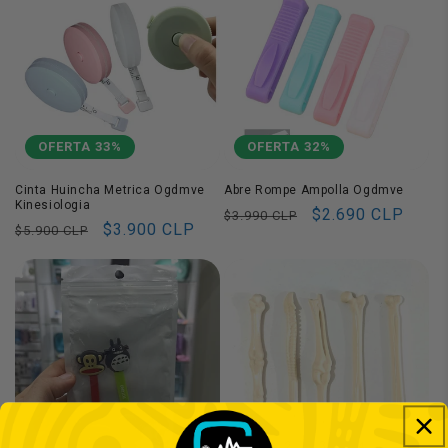
OFERTA 33%
OFERTA 32%
Cinta Huincha Metrica Ogdmve
Abre Rompe Ampolla Ogdmve
Kinesiologia
Precio
Precio
$2.690 CLP
$3.990 CLP
Precio
Precio
$3.900 CLP
$5.900 CLP
habitual
de
habitual
de
oferta
oferta