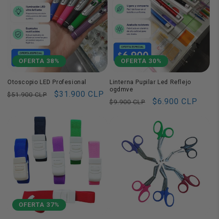
OFERTA 38%
OFERTA 30%
Otoscopio LED Profesional
Linterna Pupilar Led Reflejo
ogdmve
Precio
Precio
$31.900 CLP
$51.900 CLP
Precio
Precio
$6.900 CLP
$9.900 CLP
habitual
de
habitual
de
oferta
oferta
OFERTA 37%