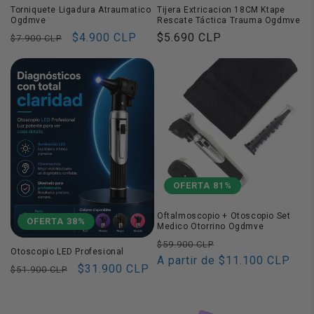
Torniquete Ligadura Atraumatico
Tijera Extricacion 18CM Ktape
Ogdmve
Rescate Táctica Trauma Ogdmve
Precio
Precio
$4.900 CLP
Precio
$5.690 CLP
$7.900 CLP
habitual
de
habitual
oferta
OFERTA 81%
Oftalmoscopio + Otoscopio Set
OFERTA 38%
Medico Otorrino Ogdmve
Precio
Precio
$59.900 CLP
Otoscopio LED Profesional
habitual
A partir de $11.100 CLP
de
Precio
Precio
$31.900 CLP
$51.900 CLP
oferta
habitual
de
oferta