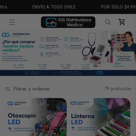
Ir
directamente
·
ENVÍO A TODO CHILE
·
POR SOLO $4.990
al contenido
Carrito
Filtrar y ordenar
79 productos