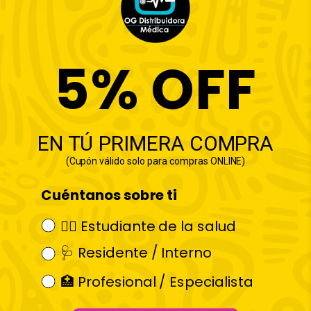
Set Identificador Monito
Lapiz Pasta Hueso Papeleria
Fonendoscopio Estetoscopio
Kawaii Ogdmve
Precio
$1.990 CLP
Precio
$1.000 CLP
5% OFF
habitual
habitual
EN TÚ PRIMERA COMPRA
(Cupón válido solo para compras ONLINE)
Cuéntanos sobre ti
👩‍⚕️ Estudiante de la salud
OFERTA 40%
OFERTA 34%
🩺 Residente / Interno
Otoscopio Digital BeBird R1
Otoscopio Digital Bebird EarSight
🏥 Profesional / Especialista
Plus
Precio
Precio
$36.990 CLP
$61.900 CLP
Precio
Precio
$125.900 CLP
habitual
de