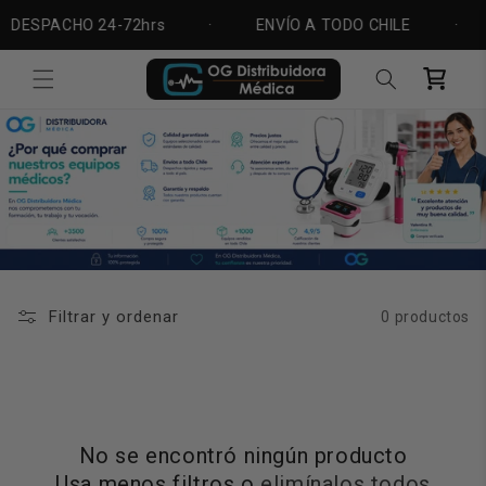
Ir
directamente
ESPACHO 24-72hrs
·
ENVÍO A TODO CHILE
·
al contenido
Carrito
Filtrar y ordenar
0 productos
No se encontró ningún producto
Usa menos filtros o
elimínalos todos