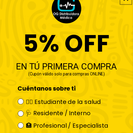
❤️¡Dejamos que nuestros clientes hablen
por nosotros❤️!
5% OFF
de 57 reseñas
Bonito diseño, al utilizar luz blanca
EN TÚ PRIMERA COMPRA
permite una excelente
(Cupón válido solo para compras ONLINE)
visualización del canal auditivo y el
tímpano. Los conos se adaptan
Cuéntanos sobre ti
perfectamente al otoscopio, sin
soltarse durante el examen.
👩‍⚕️ Estudiante de la salud
Camila Flores
🩺 Residente / Interno
🏥 Profesional / Especialista