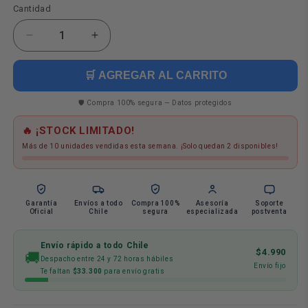
Cantidad
Cantidad
Reducir
Aumentar
cantidad
cantidad
para
para
🛒 AGREGAR AL CARRITO
Set
Set
Lapiz
Lapiz
🛡️ Compra 100% segura — Datos protegidos
Pasta
Pasta
Hueso
Hueso
🔥 ¡STOCK LIMITADO!
Jeringa
Jeringa
Más de 10 unidades vendidas esta semana. ¡Solo quedan 2 disponibles!
Tens
Tens
Enfermera
Enfermera
Ogdmve
Ogdmve
Garantía
Envíos a todo
Compra 100%
Asesoría
Soporte
Oficial
Chile
segura
especializada
postventa
Envío rápido a todo Chile
$4.990
🚚
Despacho entre 24 y 72 horas hábiles
Envío fijo
Te faltan
$33.300
para envío gratis