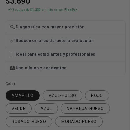
$3.690
💳 3 cuotas de
$1.230
sin interés con
FlowPay
🔍
Diagnostica con mayor precisión
✅
Reduce errores durante la evaluación
👨‍⚕️
Ideal para estudiantes y profesionales
🏥
Uso clínico y académico
Color
AMARILLO
AZUL-HUESO
ROJO
VERDE
AZUL
NARANJA-HUESO
ROSADO-HUESO
MORADO-HUESO