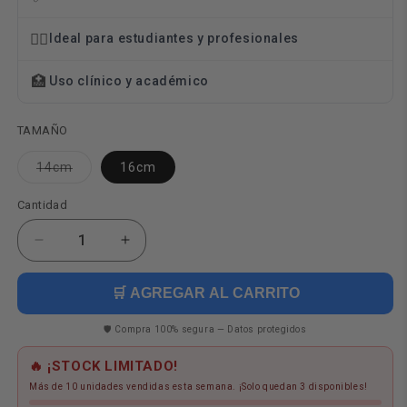
👨‍⚕️
Ideal para estudiantes y profesionales
🏥
Uso clínico y académico
TAMAÑO
Variante
14cm
16cm
agotada
o
Cantidad
no
Cantidad
disponible
Reducir
Aumentar
cantidad
cantidad
para
para
🛒 AGREGAR AL CARRITO
Pinza
Pinza
bayoneta
bayoneta
🛡️ Compra 100% segura — Datos protegidos
jansen
jansen
Acero
Acero
🔥 ¡STOCK LIMITADO!
Inoxidable
Inoxidable
Más de 10 unidades vendidas esta semana. ¡Solo quedan 3 disponibles!
Ogdmve
Ogdmve