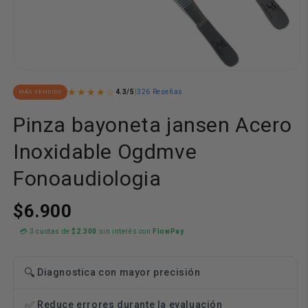
Abrir
elemento
★★★★☆
4.3/5
|
326 Reseñas
MÁS VENDIDO
multimedia
1
en
Pinza bayoneta jansen Acero
una
ventana
Inoxidable Ogdmve
modal
Fonoaudiologia
$6.900
💳 3 cuotas de
$2.300
sin interés con
FlowPay
🔍
Diagnostica con mayor precisión
✅
Reduce errores durante la evaluación