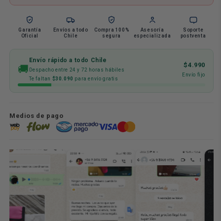
Fonoaudiologia
Fonoaudiologia
Garantía
Envíos a todo
Compra 100%
Asesoría
Soporte
Oficial
Chile
segura
especializada
postventa
Envío rápido a todo Chile
$4.990
🚚
Despacho entre 24 y 72 horas hábiles
Envío fijo
Te faltan
$30.090
para envío gratis
Medios de pago