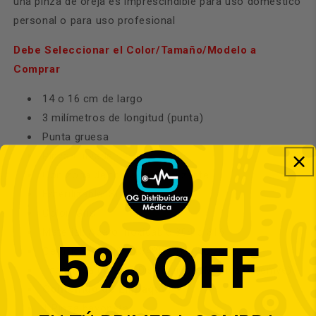
una pinza de oreja es imprescindible para uso doméstico
personal o para uso profesional
Debe Seleccionar el Color/Tamaño/Modelo a
Comprar
14 o 16 cm de largo
3 milímetros de longitud (punta)
Punta gruesa
Pinza curvada
Con zona de toma antideslizante
Esterilizable: Si
Color: Gris
Material: Acero inoxidable
304 o 316
5% OFF
Certificación: ISO 13485:2016/AC:2016
Importada por: OG Distribuidora Medica (ogdmve)
Contenido de Empaque:
1 Pinza bayoneta