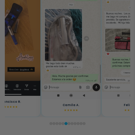
Francisco R.
Camila A.
Felipe
★★★★★
★★★★★
★★★