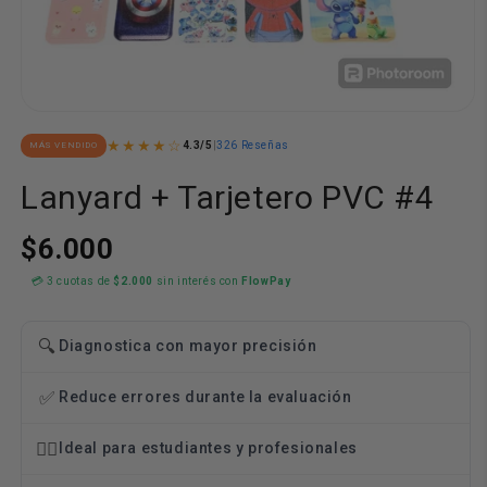
Abrir
elemento
★★★★☆
4.3/5
|
326 Reseñas
MÁS VENDIDO
multimedia
1
en
Lanyard + Tarjetero PVC #4
una
ventana
modal
$6.000
💳 3 cuotas de
$2.000
sin interés con
FlowPay
🔍
Diagnostica con mayor precisión
✅
Reduce errores durante la evaluación
👨‍⚕️
Ideal para estudiantes y profesionales