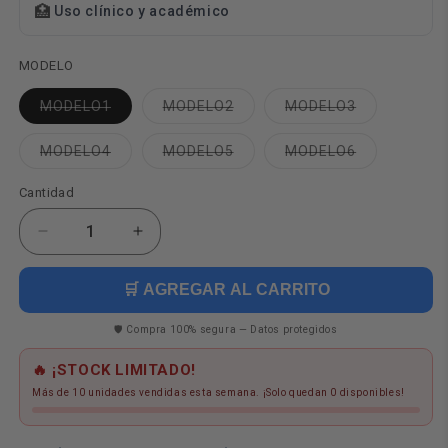
🏥
Uso clínico y académico
MODELO
Variante
Variante
Variante
MODELO1
MODELO2
MODELO3
agotada
agotada
agotada
o
o
o
no
no
no
Variante
Variante
Variante
MODELO4
MODELO5
MODELO6
disponible
disponible
disponible
agotada
agotada
agotada
o
o
o
Cantidad
no
no
no
Cantidad
disponible
disponible
disponible
Reducir
Aumentar
cantidad
cantidad
para
para
🛒 AGREGAR AL CARRITO
Lanyard
Lanyard
+
+
🛡️ Compra 100% segura — Datos protegidos
Tarjetero
Tarjetero
PVC
PVC
🔥 ¡STOCK LIMITADO!
#4
#4
Más de 10 unidades vendidas esta semana. ¡Solo quedan 0 disponibles!