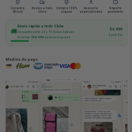
Garantía
Envíos a todo
Compra 100%
Asesoría
Soporte
Oficial
Chile
segura
especializada
postventa
Envío rápido a todo Chile
$4.990
🚚
Despacho entre 24 y 72 horas hábiles
Envío fijo
Te faltan
$30.990
para envío gratis
Medios de pago