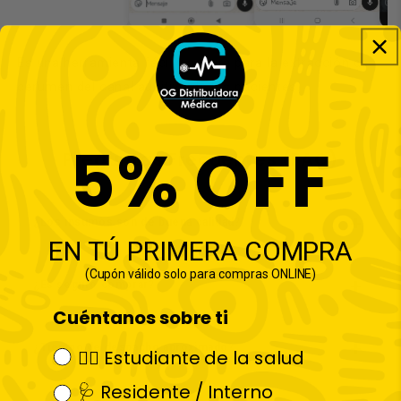
Es una herramienta fácil y segura para la extracción de
cerumen del canal auditivo de los pacientes.
5% OFF
Preguntas Frecuentes (FAQ)
¿Los insumos son de buena calidad?
EN TÚ PRIMERA COMPRA
(Cupón válido solo para compras ONLINE)
¿Es seguro comprar?
Cuéntanos sobre ti
¿Tiempo de despacho aproximado?
👩‍⚕️ Estudiante de la salud
🩺 Residente / Interno