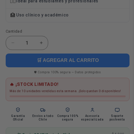
👨‍⚕️
Ideal para estudiantes y profesionales
🏥
Uso clínico y académico
Cantidad
Cantidad
Reducir
Aumentar
cantidad
cantidad
para
para
🛒 AGREGAR AL CARRITO
Kit
Kit
Completo
Completo
🛡️ Compra 100% segura — Datos protegidos
Lavado
Lavado
Oidos
Oidos
🔥 ¡STOCK LIMITADO!
#5
#5
Más de 10 unidades vendidas esta semana. ¡Solo quedan 0 disponibles!
Garantía
Envíos a todo
Compra 100%
Asesoría
Soporte
Oficial
Chile
segura
especializada
postventa