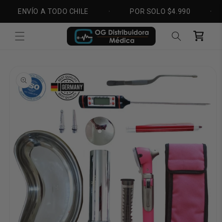
Ir
directamente
VÍO A TODO CHILE
·
POR SOLO $4.990
·
DESP
al contenido
Carrito
Ir
directamente
a la
información
del producto