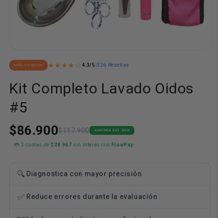
Abrir
elemento
★★★★☆
4.3/5
|
326 Reseñas
MÁS VENDIDO
multimedia
1
en
Kit Completo Lavado Oidos
una
ventana
#5
modal
$86.900
$117.900
AHORRA $31.000
💳 3 cuotas de
$28.967
sin interés con
FlowPay
🔍
Diagnostica con mayor precisión
✅
Reduce errores durante la evaluación