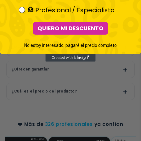
¿Tiempo de entrega aproximado?
🏥 Profesional / Especialista
¿Tienen envío gratis?
QUIERO MI DESCUENTO
No estoy interesado, pagaré el precio completo
¿Métodos de pago?
¿Ofrecen garantía?
¿Cuál es el precio del producto?
❤️ Más de
326 profesionales
ya confían