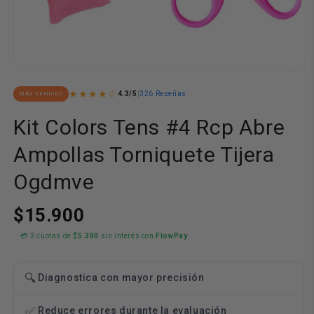
Abrir
elemento
★★★★☆
4.3/5
|
326 Reseñas
MÁS VENDIDO
multimedia
1
en
Kit Colors Tens #4 Rcp Abre
una
ventana
Ampollas Torniquete Tijera
modal
Ogdmve
$15.900
💳 3 cuotas de
$5.300
sin interés con
FlowPay
🔍
Diagnostica con mayor precisión
✅
Reduce errores durante la evaluación