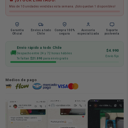
Rcp
Rcp
Más de 10 unidades vendidas esta semana. ¡Solo quedan 1 disponibles!
Abre
Abre
Ampollas
Ampollas
Torniquete
Torniquete
Tijera
Tijera
Garantía
Envíos a todo
Compra 100%
Asesoría
Soporte
Ogdmve
Oficial
Chile
Ogdmve
segura
especializada
postventa
Envío rápido a todo Chile
$4.990
🚚
Despacho entre 24 y 72 horas hábiles
Envío fijo
Te faltan
$21.090
para envío gratis
Medios de pago