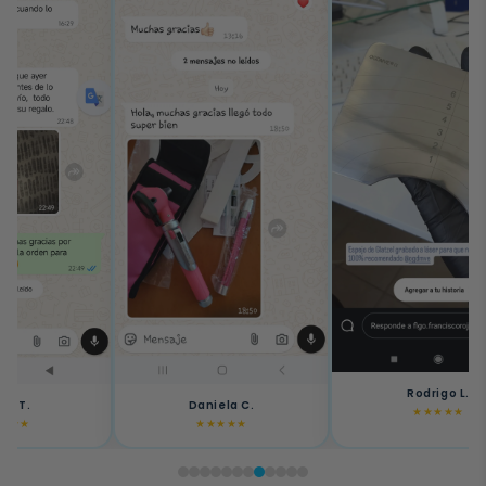
Rodrigo L.
Daniela C.
ipe T.
★★★★★
★★★★★
★★★